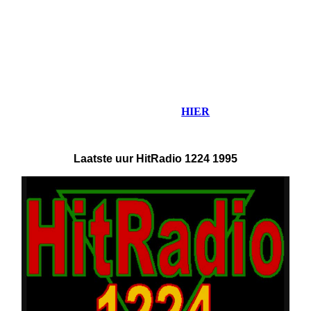
Beluister hier alvast enkele fragmenten terug. M
eer
fragmenten terug beluisteren klik
HIER
Laatste uur HitRadio 1224 1995