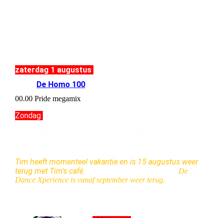
zaterdag 1 augustus
17.00
De Homo 100
00.00 Pride megamix
Zondag
18.00 Back to the 80's & 90's non-stop
Tim heeft momenteel vakantie en is 15 augustus weer
terug met Tim's café.
De
Dance Xperience is vanaf september weer terug.